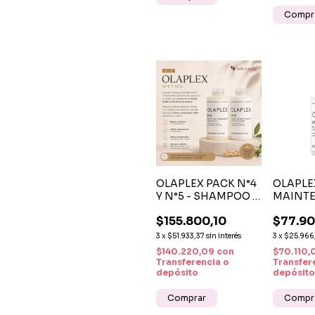
OLAPLEX PACK N°4
OLAPLE
Y N°5 - SHAMPOO Y
MAINT
ACONDICIONADOR
CONDIT
$155.800,10
$77.90
REPARADOR
250 ML
ACOND
3
x
$51.933,37
sin interés
3
x
$25.966
REPAR
$140.220,09
con
$70.110
PROFES
Transferencia o
Transfer
depósito
depósito