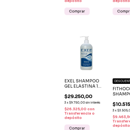
depósito
depósito
EXEL SHAMPOO
DESCUENT
GEL ELASTINA 1
FITHOC
LITRO -
SHAMPO
$29.250,00
HIDRATACIÓN,
PRO 300
ELASTICIDAD Y
3
x
$9.750,00
sin interés
$10.51
CABELLO
BRILLO CAPILAR
$26.325,00
con
SUAVE Y
3
x
$3.505,
Transferencia o
$9.463,
depósito
Transfer
depósito