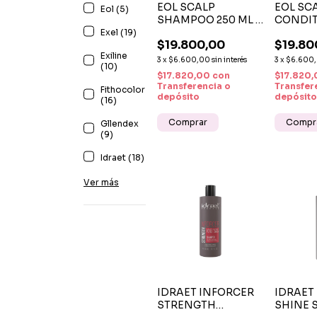
EOL SCALP
EOL SC
Eol (5)
SHAMPOO 250 ML -
CONDIT
SHAMPOO
ML -
Exel (19)
$19.800,00
$19.80
REVITALIZANTE
ACOND
Exiline
CON ARGÁN,
HIDRAT
3
x
$6.600,00
sin interés
3
x
$6.600
(10)
JOJOBA Y MENTA
ARGÁN,
$17.820,00
con
$17.820
MENTA
Transferencia o
Transfer
Fithocolor
depósito
depósito
(16)
Gllendex
(9)
Idraet (18)
Ver más
IDRAET INFORCER
IDRAET
STRENGTH
SHINE 