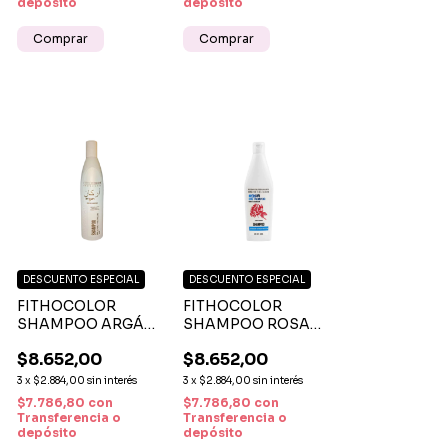
depósito
depósito
DESCUENTO ESPECIAL
DESCUENTO ESPECIAL
FITHOCOLOR
FITHOCOLOR
SHAMPOO ARGÁN
SHAMPOO ROSA
X 300 ML –
DE JERICÓ X 300 ML
$8.652,00
$8.652,00
NUTRICIÓN,
– HIDRATACIÓN,
REPARACIÓN Y
SUAVIDAD Y BRILLO
3
x
$2.884,00
sin interés
3
x
$2.884,00
sin interés
BRILLO NATURAL
PARA CABELLO
$7.786,80
con
$7.786,80
con
SECO O DAÑADO
Transferencia o
Transferencia o
depósito
depósito