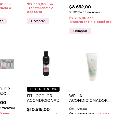
ACEITE DE ARGÁN
COLOR X 350 ML –
,00
con
$17.550,00
con
$8.652,00
PARA CABELLOS
BRILLO Y PROTECCIÓN
encia o
Transferencia o
DAÑADOS
PARA CABELLOS
depósito
3
x
$2.884,00
sin interés
TEÑIDOS
$7.786,80
con
Transferencia o depósito
OLOR
DESCUENTO ESPECIAL
EJO
FITHOCOLOR
WELLA
ÍDA CON
ACONDICIONADOR
ACONDICIONADOR
,00
 ORTIGA Y
GLYCOLIC BIOTIN X
NUTRICURLS X 200 ML 
G –
33
sin interés
$10.515,00
$60.726,88
300 ML
RIZOS Y ONDAS
OO +
60
con