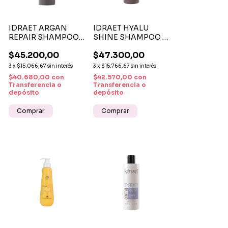
IDRAET ARGAN
IDRAET HYALU
REPAIR SHAMPOO 1
SHINE SHAMPOO 1
LITRO –
LITRO
$45.200,00
$47.300,00
REPARACIÓN
HIDRATACIÓN
PROFUNDA PARA
BRILLO
3
x
$15.066,67
sin interés
3
x
$15.766,67
sin interés
CABELLO SECO Y
$40.680,00
con
$42.570,00
con
DAÑADO
Transferencia o
Transferencia o
depósito
depósito