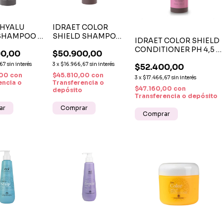
 HYALU
IDRAET COLOR
SHAMPOO 1
SHIELD SHAMPOO 1
IDRAET COLOR SHIELD
– SHAMPOO
LITRO – SHAMPOO
CONDITIONER PH 4,5 1
00,00
$50.900,00
ACIÓN
PARA CABELLO
LITRO –
NDA
TEÑIDO PH 4,5
,67
sin interés
3
x
$16.966,67
sin interés
$52.400,00
ACONDICIONADOR
,00
con
$45.810,00
con
PARA CABELLO TEÑIDO
3
x
$17.466,67
sin interés
encia o
Transferencia o
$47.160,00
con
depósito
Transferencia o depósito