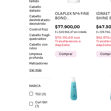
teñido
Cabello
dañado
OLAPLEX Nº4 FINE
IDRAET
Cabello
BOND
SHINE 
deshidratado-
MAINTENANCE
LITRO 
desnutrido
$77.900,00
$47.3
SHAMPOO X 250 ML
HIDRAT
Control frizz
— SHAMPOO
PROFU
3
x
$25.966,67
sin interés
3
x
$15.766
Cabello fragil-
ULTRALIVIANO
$70.110,00
con
$42.570
quebradizo
PARA CABELLO
Transferencia o
Transfer
Cabello con
FINO
depósito
depósito
rulos
Limpieza
profunda
Matizadores
Ver más
MARCA
722 (3)
Curl Girl
(1)