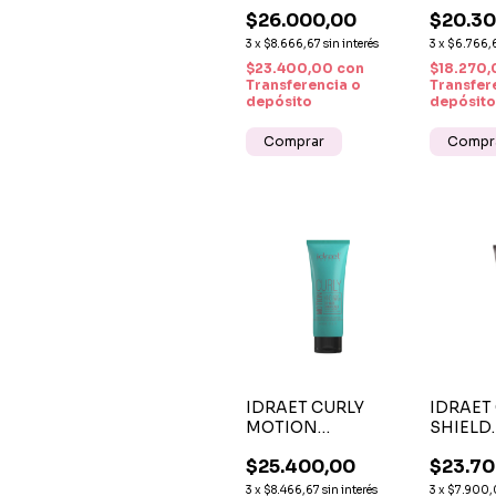
SHAMPOO 300 ML -
300 ML 
$26.000,00
$20.30
FORTALECIMIENTO
HIDRAT
Y TRATAMIENTO
PROFUN
3
x
$8.666,67
sin interés
3
x
$6.766,
ANTIQUIEBRE
BRILLO
$23.400,00
con
$18.270
CON ÁC
Transferencia o
Transfer
HIALUR
depósito
depósito
IDRAET CURLY
IDRAET
MOTION
SHIELD
ACONDICIONADOR
CONDIT
$25.400,00
$23.70
CO-WASH –
ACOND
ACONDICIONADOR
PH 4,5 
3
x
$8.466,67
sin interés
3
x
$7.900