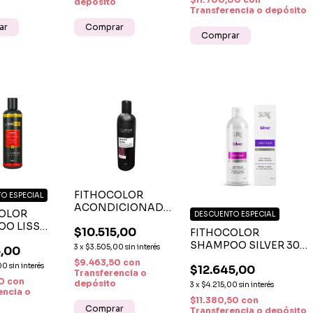
BRILLO NATURAL
depósito
Transferencia o depósito
FITHOCOLOR
O ESPECIAL
ACONDICIONADOR
OLOR
DESCUENTO ESPECIAL
GLYCOLIC BIOTIN
O LISS
$10.515,00
300 ML -
FITHOCOLOR
 ML -
HIDRATACIÓN,
SHAMPOO SILVER 300
3
x
$3.505,00
sin interés
5,00
 LISO,
FUERZA Y BRILLO
ML - SHAMPOO
$9.463,50
con
 SIN FRIZZ
00
sin interés
$12.645,00
CAPILAR
MATIZADOR PARA
Transferencia o
50
con
CABELLOS RUBIOS Y
depósito
3
x
$4.215,00
sin interés
encia o
GRISES
$11.380,50
con
Transferencia o depósito