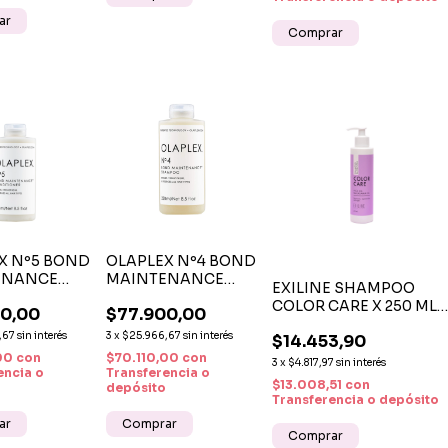
X Nº5 BOND
OLAPLEX Nº4 BOND
ENANCE
MAINTENANCE
EXILINE SHAMPOO
IONER X
SHAMPOO X 250 ML
COLOR CARE X 250 ML 
0,00
$77.900,00
 —
— SHAMPOO
PROTECCIÓN Y BRILLO
ICIONADOR
REPARADOR
,67
sin interés
3
x
$25.966,67
sin interés
$14.453,90
PARA CABELLOS
ADOR
PROFESIONAL
,00
con
$70.110,00
con
TEÑIDOS
3
x
$4.817,97
sin interés
IONAL
encia o
Transferencia o
$13.008,51
con
depósito
Transferencia o depósito