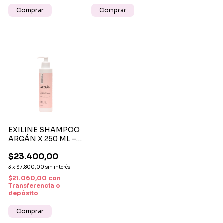
EXILINE SHAMPOO
ARGÁN X 250 ML –
NUTRICIÓN Y
–
$23.400,00
BRILLO PARA
CABELLOS SECOS Y
3
x
$7.800,00
sin interés
DAÑADOS
$21.060,00
con
Transferencia o
depósito