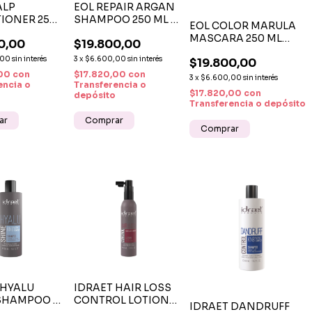
ALP
EOL REPAIR ARGAN
IONER 250
SHAMPOO 250 ML -
EOL COLOR MARULA
REPARACIÓN Y
MASCARA 250 ML
0,00
$19.800,00
ICIONADOR
NUTRICIÓN
TRATAMIENTO
ANTE CON
CAPILAR
,00
sin interés
3
x
$6.600,00
sin interés
$19.800,00
NUTRITIVO
 JOJOBA Y
PROFUNDA
,00
con
$17.820,00
con
PROTECCION COLOR
3
x
$6.600,00
sin interés
encia o
Transferencia o
$17.820,00
con
depósito
Transferencia o depósito
 HYALU
IDRAET HAIR LOSS
SHAMPOO X
CONTROL LOTION X
IDRAET DANDRUFF