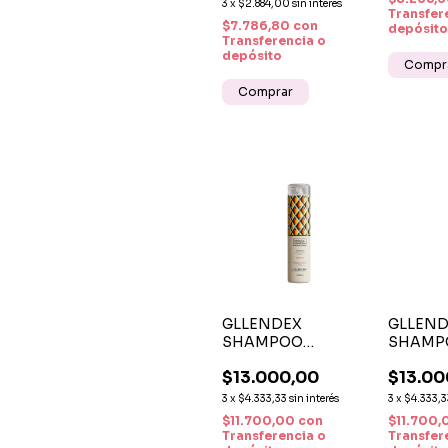
INTENSIVO PARA
3
x
$2.884,00
sin interés
LOCIÓ
Transfer
CABELLOS
$7.786,80
con
FORTA
depósito
TEÑIDOS Y
Transferencia o
TRATADOS
depósito
GLLENDEX
GLLEND
SHAMPOO
SHAMP
HIDRATACIÓN
NUTRIC
$13.000,00
$13.00
300ML - CAJÚ Y
MARACU
MULATEIRO
MULATE
3
x
$4.333,33
sin interés
3
x
$4.333,3
ML
$11.700,00
con
$11.700
Transferencia o
Transfer