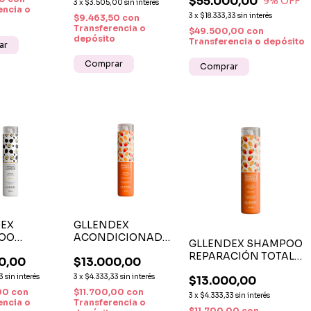
$55.000,00
9
% OFF
3
x
$3.505,00
sin interés
N
encia o
3
x
$18.333,33
sin interés
$9.463,50
con
LECEDORA
Transferencia o
$49.500,00
con
depósito
Transferencia o depósito
EX
GLLENDEX
OO
ACONDICIONADOR
GLLENDEX SHAMPOO
IÓN
REPARACIÓN
REPARACIÓN TOTAL
0,00
$13.000,00
YÁ Y
TOTAL MANGA Y
CON MANGA Y
IRO X 300
MULATEIRO -
3
sin interés
3
x
$4.333,33
sin interés
$13.000,00
MULATEIRO - REPARA,
REPARACIÓN
,00
con
$11.700,00
con
FORTALECE Y DA
3
x
$4.333,33
sin interés
PROFUNDA Y
encia o
Transferencia o
BRILLO NATURAL
$11.700,00
con