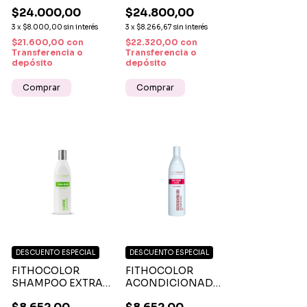
LOW POO X 300 ML
200 ML – MÁSCARA
$24.000,00
$24.800,00
– SHAMPOO SIN
HIDRATANTE PARA
SULFATOS PARA
RIZOS Y CABELLOS
3
x
$8.000,00
sin interés
3
x
$8.266,67
sin interés
RIZOS DEFINIDOS E
ONDULADOS
$21.600,00
con
$22.320,00
con
HIDRATADOS
Transferencia o
Transferencia o
depósito
depósito
DESCUENTO ESPECIAL
DESCUENTO ESPECIAL
FITHOCOLOR
FITHOCOLOR
SHAMPOO EXTRA
ACONDICIONADOR
ÁCIDO X 350 ML –
PROTECTOR COLOR