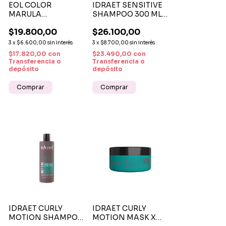
EOL COLOR
IDRAET SENSITIVE
MARULA
SHAMPOO 300 ML -
CONDITIONER 250
CUIDADO
$19.800,00
$26.100,00
ML
ANTIIRRITATIVO
ACONDICIONADOR
PARA CUERO
3
x
$6.600,00
sin interés
3
x
$8.700,00
sin interés
PROTECCION
CABELLUDO
$17.820,00
con
$23.490,00
con
COLOR
SENSIBLE
Transferencia o
Transferencia o
depósito
depósito
IDRAET CURLY
IDRAET CURLY
MOTION SHAMPOO
MOTION MASK X