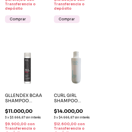
TEÑIDOS
Transferencia o
Transferencia o
depósito
depósito
GLLENDEX BCAA
CURL GIRL
SHAMPOO
SHAMPOO
RECONSTRUCCIÓN
HIDRATANTE X 300
$11.000,00
$14.000,00
S.O.S - REPARACIÓN
ML - SHAMPOO
INTENSIVA Y
PARA RIZOS
3
x
$3.666,67
sin interés
3
x
$4.666,67
sin interés
FORTALECIMIENTO
DEFINIDOS Y SIN
$9.900,00
con
$12.600,00
con
CAPILAR
FRIZZ
Transferencia o
Transferencia o