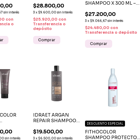
–
200 ML – LOCIÓN
SHAMPOO X 300 ML –
0,00
$28.800,00
ACIÓN
ANTICAÍDA
SHAMPOO ANTICASPA
DA Y
CAPILAR CON
67
sin interés
3
x
$9.600,00
sin interés
$27.200,00
PARA DERMATITIS
 EXTREMO
EFECTO
,00
con
$25.920,00
con
SEBORREICA
3
x
$9.066,67
sin interés
IDO
FORTALECEDOR
encia o
Transferencia o
$24.480,00
con
ÓNICO
depósito
Transferencia o depósito
 COLOR
IDRAET ARGAN
REPAIR SHAMPOO
DESCUENTO ESPECIAL
IONER -
X 300 ML –
0,00
$19.500,00
ICIONADOR
SHAMPOO
FITHOCOLOR
X 250 ML
REPARADOR CON
SHAMPOO PROTECTOR
,00
sin interés
3
x
$6.500,00
sin interés