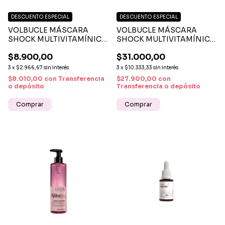
DESCUENTO ESPECIAL
DESCUENTO ESPECIAL
VOLBUCLE MÁSCARA
VOLBUCLE MÁSCARA
SHOCK MULTIVITAMÍNICO
SHOCK MULTIVITAMÍNICO
200 ML - TRATAMIENTO
1KG - TRATAMIENTO
$8.900,00
$31.000,00
CAPILAR CON KERATINA Y
CAPILAR REPARADOR
PANTENOL
CON KERATINA Y
3
x
$2.966,67
sin interés
3
x
$10.333,33
sin interés
PANTENOL
$8.010,00
con
Transferencia
$27.900,00
con
o depósito
Transferencia o depósito