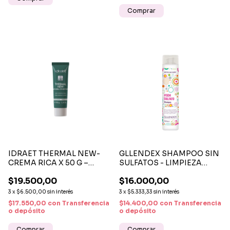
Comprar
IDRAET THERMAL NEW-
GLLENDEX SHAMPOO SIN
CREMA RICA X 50 G –
SULFATOS - LIMPIEZA
CREMA FACIAL
SUAVE Y HIDRATACIÓN
$19.500,00
$16.000,00
HIDRATANTE Y CALMANTE
NATURAL
PARA PIELES SENSIBLES
3
x
$6.500,00
sin interés
3
x
$5.333,33
sin interés
$17.550,00
con
Transferencia
$14.400,00
con
Transferencia
o depósito
o depósito