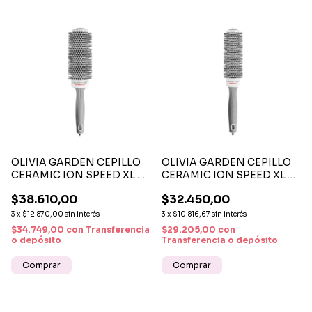
OLIVIA GARDEN CEPILLO
OLIVIA GARDEN CEPILLO
CERAMIC ION SPEED XL 45
CERAMIC ION SPEED XL 35
MM - CEPILLO TÉRMICO
MM - CEPILLO TÉRMICO
$38.610,00
$32.450,00
PROFESIONAL DE SECADO
PROFESIONAL DE SECADO
RÁPIDO Y BRILLO
RÁPIDO Y BRILLO
3
x
$12.870,00
sin interés
3
x
$10.816,67
sin interés
INTENSO
NATURAL
$34.749,00
con
Transferencia
$29.205,00
con
o depósito
Transferencia o depósito