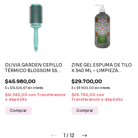
OLIVIA GARDEN CEPILLO
ZINE GEL ESPUMA DE TILO
TÉRMICO BLOSSOM 55
X 340 ML – LIMPIEZA
MM - CEPILLO
SUAVE, CALMANTE Y
$45.980,00
$29.700,00
PROFESIONAL CERÁMICO
REFRESCANTE PARA
ANTIFRIZZ Y DE VOLUMEN
TODO TIPO DE PIEL
3
x
$15.326,67
sin interés
3
x
$9.900,00
sin interés
$41.382,00
con
Transferencia
$26.730,00
con
o depósito
Transferencia o depósito
1
/
12