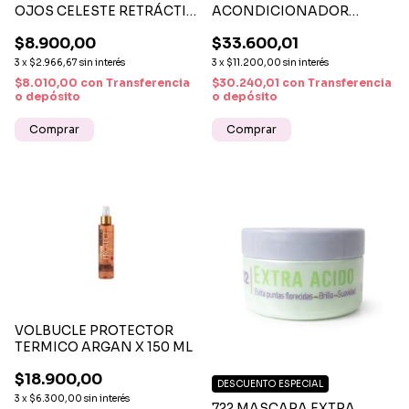
OJOS CELESTE RETRÁCTIL
ACONDICIONADOR
PRECISIÓN INTENSA
RICHISSIME NUTRICIÓN E
$8.900,00
$33.600,01
HIDRATACIÓN CAPILAR
3
x
$2.966,67
sin interés
3
x
$11.200,00
sin interés
$8.010,00
con
Transferencia
$30.240,01
con
Transferencia
o depósito
o depósito
VOLBUCLE PROTECTOR
TERMICO ARGAN X 150 ML
$18.900,00
DESCUENTO ESPECIAL
3
x
$6.300,00
sin interés
722 MASCARA EXTRA