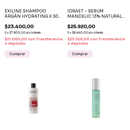
EXILINE SHAMPOO
IDRAET – SERUM
ARGÁN HYDRATING X 300
MANDELIC 13% NATURALS
ML
EXFOLIANTE SUAVE
$23.400,00
$25.920,00
ANTIACNÉ 30 ML
3
x
$7.800,00
sin interés
3
x
$8.640,00
sin interés
$21.060,00
con
Transferencia
$23.328,00
con
Transferencia
o depósito
o depósito