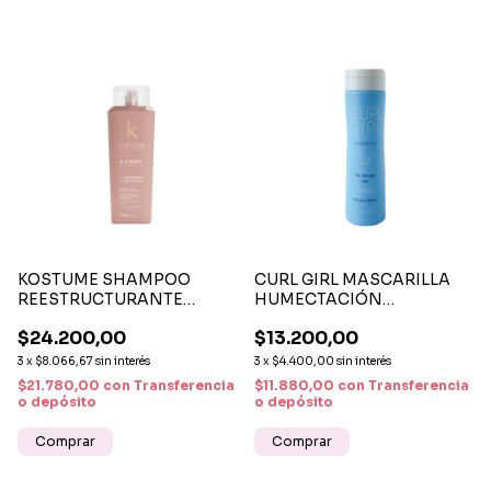
KOSTUME SHAMPOO
CURL GIRL MASCARILLA
REESTRUCTURANTE
HUMECTACIÓN
300ML - CON ÁCIDO
PROFUNDA -
$24.200,00
$13.200,00
HIALURÓNICO
REPARACIÓN E
HIDRATACIÓN INTENSA
3
x
$8.066,67
sin interés
3
x
$4.400,00
sin interés
PARA RIZOS
$21.780,00
con
Transferencia
$11.880,00
con
Transferencia
o depósito
o depósito