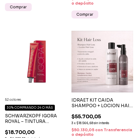
o depósito
Comprar
IDRAET KIT CAIDA
52 colores
SHAMPOO + LOCION HAIR
30%
COMPRANDO 24 O MÁS
LOSS
SCHWARZKOPF IGORA
$55.700,05
ROYAL – TINTURA
3
x
$18.566,68
sin interés
PROFESIONAL COLOR
$50.130,05
con
Transferencia
$18.700,00
INTENSO Y DURADERO
o depósito