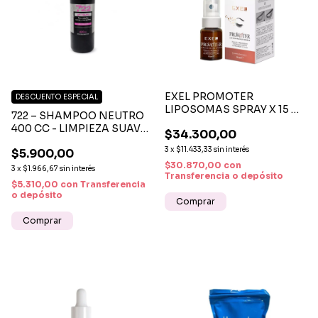
EXEL PROMOTER
DESCUENTO ESPECIAL
LIPOSOMAS SPRAY X 15 ML
722 – SHAMPOO NEUTRO
– CEJAS Y PESTAÑAS MÁS
400 CC - LIMPIEZA SUAVE
$34.300,00
FUERTES
Y EQUILIBRIO
3
x
$11.433,33
sin interés
$5.900,00
$30.870,00
con
3
x
$1.966,67
sin interés
Transferencia o depósito
$5.310,00
con
Transferencia
o depósito