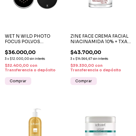
WET N WILD PHOTO
ZINE FACE CREMA FACIAL
FOCUS POLVOS
NIACINAMIDA 10% + TXA
FIJADORES SUELTOS –
3% X 45 G – CUIDADO
$36.000,00
$43.700,00
ACABADO PROFESIONAL
ANTIOXIDANTE Y
Y MATE DE LARGA
UNIFICADOR DEL TONO
3
x
$12.000,00
sin interés
3
x
$14.566,67
sin interés
DURACIÓN
$32.400,00
con
$39.330,00
con
Transferencia o depósito
Transferencia o depósito