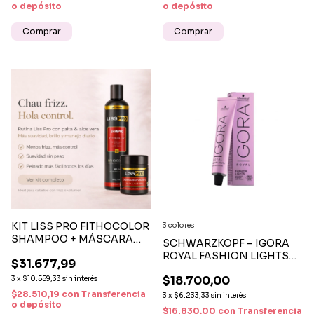
o depósito
o depósito
KIT LISS PRO FITHOCOLOR
3 colores
SHAMPOO + MÁSCARA
SCHWARZKOPF – IGORA
DISCIPLINANTE
ROYAL FASHION LIGHTS
$31.677,99
TINTE MECHAS
$18.700,00
3
x
$10.559,33
sin interés
$28.510,19
con
Transferencia
3
x
$6.233,33
sin interés
o depósito
$16.830,00
con
Transferencia