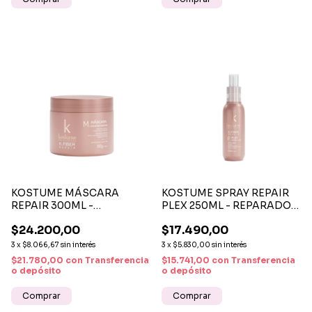
KOSTUME MÁSCARA
KOSTUME SPRAY REPAIR
REPAIR 300ML -
PLEX 250ML - REPARADOR
TRATAMIENTO
CAPILAR Y PROTECTOR
$24.200,00
$17.490,00
REPARADOR E
TÉRMICO
HIDRATANTE
3
x
$8.066,67
sin interés
3
x
$5.830,00
sin interés
$21.780,00
con
Transferencia
$15.741,00
con
Transferencia
o depósito
o depósito