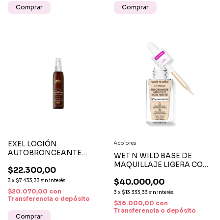
EXEL LOCIÓN
4 colores
AUTOBRONCEANTE
WET N WILD BASE DE
SPRAY 120 ML -
MAQUILLAJE LIGERA CON
$22.300,00
BRONCEADO NATURAL
NIACINAMIDA SKIN TINT
SIN SOL
$40.000,00
3
x
$7.433,33
sin interés
x 32 ML
$20.070,00
con
3
x
$13.333,33
sin interés
Transferencia o depósito
$36.000,00
con
Transferencia o depósito