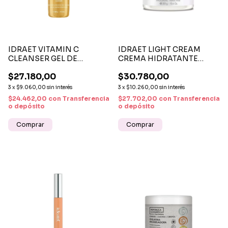
IDRAET VITAMIN C
IDRAET LIGHT CREAM
CLEANSER GEL DE
CREMA HIDRATANTE
LIMPIEZA RENOVADOR
LIGERA X 300 ML
$27.180,00
$30.780,00
CON VITAMINA C X 500 G
3
x
$9.060,00
sin interés
3
x
$10.260,00
sin interés
$24.462,00
con
Transferencia
$27.702,00
con
Transferencia
o depósito
o depósito