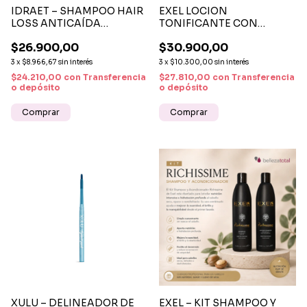
IDRAET – SHAMPOO HAIR
EXEL LOCION
LOSS ANTICAÍDA
TONIFICANTE CON
FORTALECEDOR 300 ML
COLAGENO HIDROLIZADO
$26.900,00
$30.900,00
X250ML
3
x
$8.966,67
sin interés
3
x
$10.300,00
sin interés
$24.210,00
con
Transferencia
$27.810,00
con
Transferencia
o depósito
o depósito
XULU – DELINEADOR DE
EXEL – KIT SHAMPOO Y