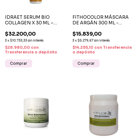
IDRAET SERUM BIO
FITHOCOLOR MÁSCARA
COLLAGEN X 30 ML –
DE ARGÁN 300 ML -
FIRMEZA, HIDRATACIÓN Y
HIDRATACIÓN,
$32.200,00
$15.839,00
JUVENTUD PARA TU PIEL
REPARACIÓN Y BRILLO
PROFUNDO
3
x
$10.733,33
sin interés
3
x
$5.279,67
sin interés
$28.980,00
con
$14.255,10
con
Transferencia
Transferencia o depósito
o depósito