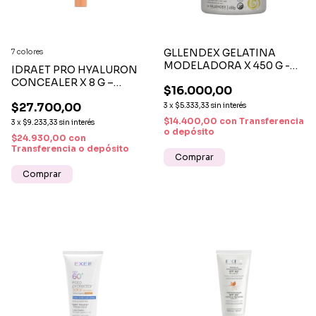
GLLENDEX GELATINA
7 colores
MODELADORA X 450 G -
IDRAET PRO HYALURON
DEFINICIÓN Y SUJECIÓN
CONCEALER X 8 G –
$16.000,00
FLEXIBLE
CORRECTOR DE ALTA
$27.700,00
3
x
$5.333,33
sin interés
COBERTURA CON ÁCIDO
HIALURÓNICO
$14.400,00
con
Transferencia
3
x
$9.233,33
sin interés
o depósito
$24.930,00
con
Transferencia o depósito
Comprar