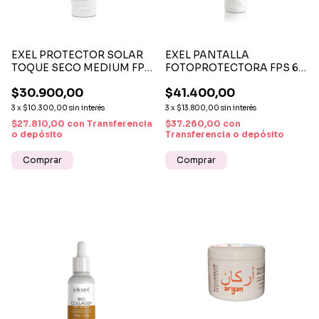
EXEL PROTECTOR SOLAR
EXEL PANTALLA
TOQUE SECO MEDIUM FPS
FOTOPROTECTORA FPS 60
60 X 50 ML – PROTECCIÓN
X 100 ML – PROTECCIÓN
$30.900,00
$41.400,00
AVANZADA Y EFECTO
SOLAR AVANZADA Y
MATIFICANTE
CUIDADO ANTIAGE
3
x
$10.300,00
sin interés
3
x
$13.800,00
sin interés
$27.810,00
con
Transferencia
$37.260,00
con
o depósito
Transferencia o depósito