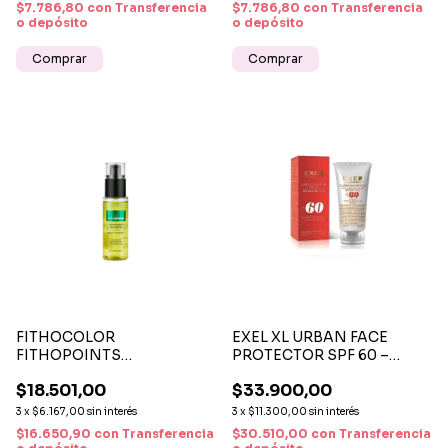
$7.786,80
con
Transferencia
$7.786,80
con
Transferencia
o depósito
o depósito
FITHOCOLOR
EXEL XL URBAN FACE
FITHOPOINTS
PROTECTOR SPF 60 –
REPARADOR DE PUNTAS X
PROTECCIÓN Y CUIDADO
$18.501,00
$33.900,00
60 ML – BRILLO, SUAVIDAD
Y REPARACIÓN
3
x
$6.167,00
sin interés
3
x
$11.300,00
sin interés
INSTANTÁNEA
$16.650,90
con
Transferencia
$30.510,00
con
Transferencia