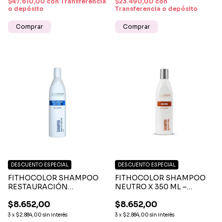
$47.610,00
con
Transferencia
$23.490,00
con
o depósito
Transferencia o depósito
DESCUENTO ESPECIAL
DESCUENTO ESPECIAL
FITHOCOLOR SHAMPOO
FITHOCOLOR SHAMPOO
RESTAURACIÓN
NEUTRO X 350 ML –
NUTRICIÓN X 350 ML –
LIMPIEZA SUAVE Y
$8.652,00
$8.652,00
REPARACIÓN, SUAVIDAD
EQUILIBRANTE PARA
Y BRILLO NATURAL
TODO TIPO DE CABELLO
3
x
$2.884,00
sin interés
3
x
$2.884,00
sin interés