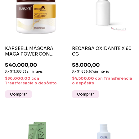
KARSEELL MÁSCARA
RECARGA OXIDANTE X 60
MACA POWER CON
CC
COLÁGENO 500 ML
$40.000,00
$5.000,00
3
x
$13.333,33
sin interés
3
x
$1.666,67
sin interés
$36.000,00
con
$4.500,00
con
Transferencia
Transferencia o depósito
o depósito
Comprar