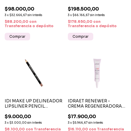
REPARACIÓN INTENSA
GREEN POWER
$98.000,00
$198.500,00
PARA CABELLO DAÑADO
3
x
$32.666,67
sin interés
3
x
$66.166,67
sin interés
$88.200,00
con
$178.650,00
con
Transferencia o depósito
Transferencia o depósito
IDI MAKE UP DELINEADOR
IDRAET RENEWER -
LIPSLINER PENCIL
CREMA REGENERADORA
CONTOUR Nº 01 NUDE
DE PESTAÑAS Y CEJAS
$9.000,00
$17.900,00
3
x
$3.000,00
sin interés
3
x
$5.966,67
sin interés
$8.100,00
con
Transferencia
$16.110,00
con
Transferencia