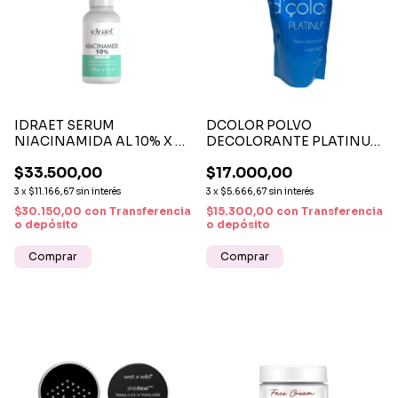
IDRAET SERUM
DCOLOR POLVO
NIACINAMIDA AL 10% X 30
DECOLORANTE PLATINUM
ML - CONTROL,
X 950 G – DECOLORACIÓN
$33.500,00
$17.000,00
LUMINOSIDAD Y
PROFESIONAL Y CUIDADO
REPARACIÓN
CAPILAR
3
x
$11.166,67
sin interés
3
x
$5.666,67
sin interés
$30.150,00
con
Transferencia
$15.300,00
con
Transferencia
o depósito
o depósito