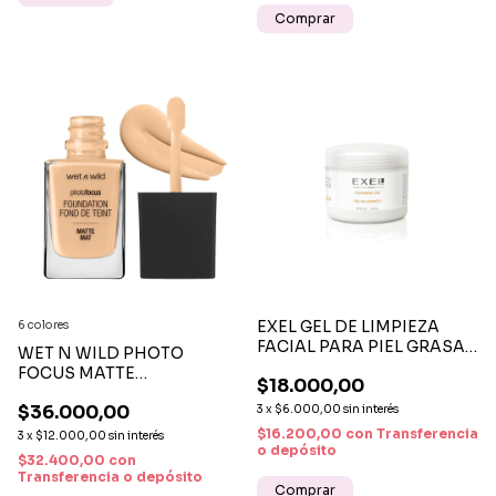
Comprar
EXEL GEL DE LIMPIEZA
6 colores
FACIAL PARA PIEL GRASA
WET N WILD PHOTO
X 250 G
FOCUS MATTE
$18.000,00
FOUNDATION - BASE DE
$36.000,00
3
x
$6.000,00
sin interés
MAQUILLAJE MATE
$16.200,00
con
Transferencia
3
x
$12.000,00
sin interés
o depósito
$32.400,00
con
Transferencia o depósito