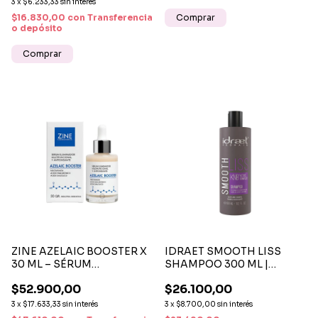
3
x
$6.233,33
sin interés
$16.830,00
con
Transferencia
o depósito
Comprar
ZINE AZELAIC BOOSTER X
IDRAET SMOOTH LISS
30 ML – SÉRUM
SHAMPOO 300 ML |
ILUMINADOR Y
DISCIPLINA, SUAVIDAD Y
$52.900,00
$26.100,00
ANTIIMPERFECCIONES
CONTROL DEL FRIZZ
CON ÁCIDO AZELAICO Y
3
x
$17.633,33
sin interés
3
x
$8.700,00
sin interés
NIACINAMIDA