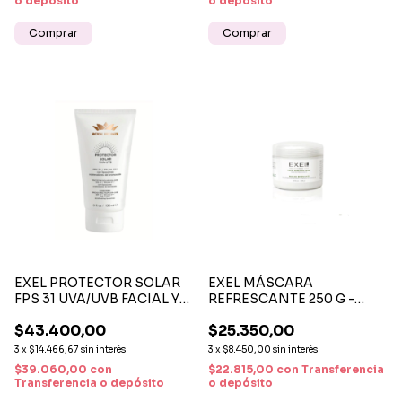
o depósito
o depósito
EXEL PROTECTOR SOLAR
EXEL MÁSCARA
FPS 31 UVA/UVB FACIAL Y
REFRESCANTE 250 G -
CORPORAL X 150 ML
HIDRATANTE CON
$43.400,00
$25.350,00
EXTRACTOS VEGETALES Y
VITAMINA E
3
x
$14.466,67
sin interés
3
x
$8.450,00
sin interés
$39.060,00
con
$22.815,00
con
Transferencia
Transferencia o depósito
o depósito