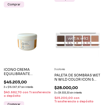
Comprar
ICONO CREMA
3 colores
EQUILIBRANTE
PALETA DE SOMBRAS WET
NIACINAMIDA
N WILD COLOR ICON 5
$45.203,00
CERAMIDAS ÁCIDO
PAN
LÁCTICO UREA X 250 G
$28.000,00
3
x
$15.067,67
sin interés
$40.682,70
con
Transferencia
3
x
$9.333,33
sin interés
o depósito
$25.200,00
con
Transferencia o depósito