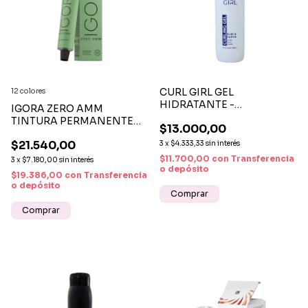
CURL GIRL GEL
12 colores
HIDRATANTE -
IGORA ZERO AMM
DEFINICIÓN Y CONTROL
TINTURA PERMANENTE
$13.000,00
DEL FRIZZ PARA RIZOS
SIN AMONÍACO | COLOR
NATURALES
$21.540,00
3
x
$4.333,33
sin interés
INTENSO Y CUIDADO
CAPILAR
$11.700,00
con
Transferencia
3
x
$7.180,00
sin interés
o depósito
$19.386,00
con
Transferencia
o depósito
Comprar