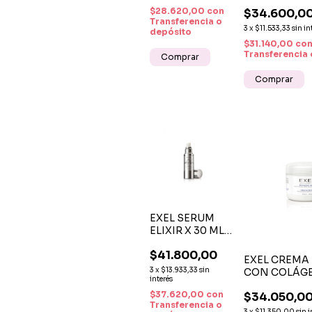
CON VITAMIN
30ML
$28.620,00
con
$34.600,0
MULTIPÉPTI
Transferencia o
3
x
$11.533,33
sin in
depósito
$31.140,00
co
Transferencia 
EXEL SERUM
ELIXIR X 30 ML –
COMPLEJO
$41.800,00
ANTIOXIDANTE
EXEL CREMA
LIPOSOMAL
3
x
$13.933,33
sin
CON COLÁG
interés
ELASTINA X 2
$37.620,00
con
$34.050,0
FIRMEZA Y
Transferencia o
RENOVACIÓ
3
x
$11.350,00
sin i