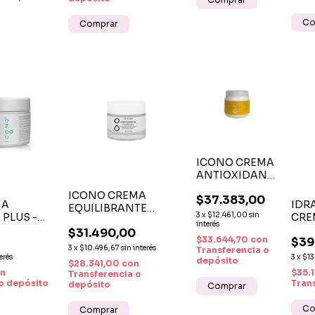
ICONO CREMA
ANTIOXIDANTE
FIX C VITAMINA
ICONO CREMA
$37.383,00
C E CHÍA
MA
IDR
EQUILIBRANTE
BOSWELLIA X
3
x
$12.461,00
sin
PLUS -
CRE
NIACINAMIDA
250 G
interés
 FACIAL Y
RICA
$31.490,00
CERAMIDAS ÁCIDO
$33.644,70
con
$39
ON ALOE
COR
LÁCTICO UREA X 50 G
3
x
$10.496,67
sin interés
Transferencia o
erés
3
x
$1
depósito
$28.341,00
con
n
$35.
Transferencia o
o depósito
Tran
depósito