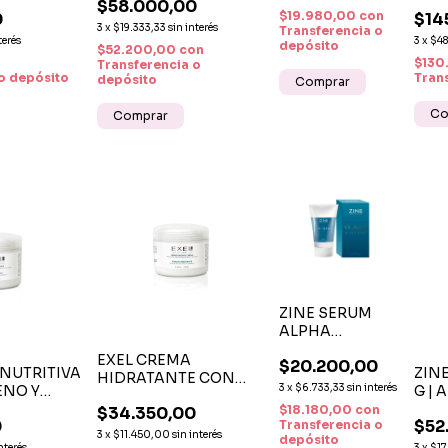
A C Y
ILU
$58.000,00
REPARADORA Y
NATURAL
$19.980,00
con
0
$14
DOS 48ML
HYD
DESENSIBILIZANTE
3
x
$19.333,33
sin interés
HIDRATANTE Y
Transferencia o
BAK
terés
CON CENTELLA
3
x
$48
depósito
LUMINOSO
$52.200,00
con
ASIÁTICA
n
$130
Transferencia o
o depósito
Tran
depósito
ZINE SERUM
ALPHA
MINERAL X 50 G
EXEL CREMA
$20.200,00
-
 NUTRITIVA
ZINE
HIDRATANTE CON
ANTIARRUGAS
3
x
$6.733,33
sin interés
ENO Y
G |
ALOE VERA Y
40 G –
LUM
$18.180,00
con
$34.350,00
VITAMINA E X 250 G
0
$52
Transferencia o
FIR
3
x
$11.450,00
sin interés
depósito
N PARA
nterés
3
x
$17