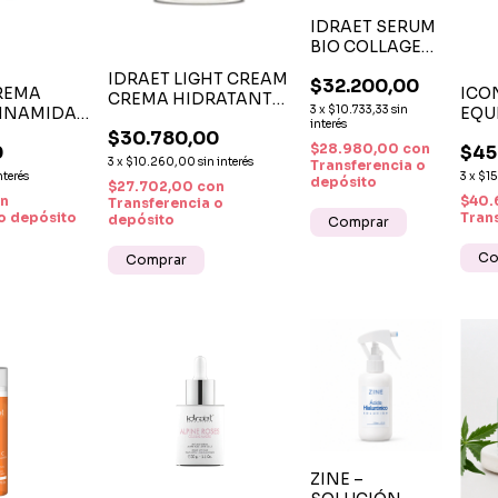
IDRAET SERUM
BIO COLLAGEN
X 30 ML –
IDRAET LIGHT CREAM
$32.200,00
FIRMEZA,
CREMA
ICO
CREMA HIDRATANTE
HIDRATACIÓN
3
x
$10.733,33
sin
CINAMIDA
EQU
LIGERA X 300 ML
Y JUVENTUD
interés
 X 45 G –
NIA
$30.780,00
PARA TU PIEL
$28.980,00
con
0
$45
CER
3
x
$10.260,00
sin interés
Transferencia o
TE Y
LÁCT
nterés
3
x
$15
depósito
$27.702,00
con
 DEL TONO
n
$40.
Transferencia o
o depósito
Tran
depósito
ZINE –