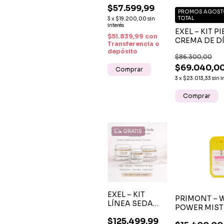
$57.599,99
ROSTRO
PROMOS AGOSTO
SÉRUM
TOTAL
3
x
$19.200,00
sin
CORRECTOR +
interés
EXEL – KIT P
BÁLSAMO DE
$51.839,99
con
CREMA DE DÍ
LABIOS
Transferencia o
CREMA DE 
depósito
$86.300,00
LÍNEA SEDA
$69.040,0
3
x
$23.013,33
sin i
GRATIS
EXEL – KIT
PRIMONT – 
LÍNEA SEDA
POWER MIST
CREMA DÍA +
CAPILAR AR
$125.499,99
CREMA NOCHE