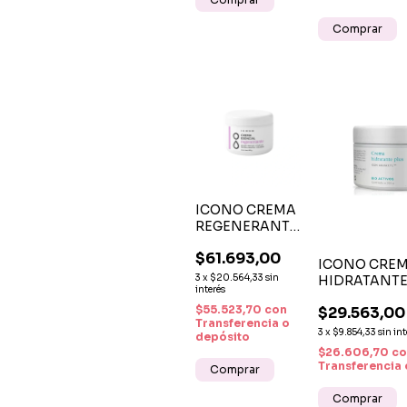
ICONO CREMA
REGENERANTE
RETINOL +
$61.693,00
VITAMINA E +
ICONO CRE
CENTELLA
3
x
$20.564,33
sin
HIDRATANTE 
ASIÁTICA +
interés
HUMECTANTE
COLÁGENO X
$55.523,70
con
$29.563,00
CORPORAL C
250 G – EFECTO
Transferencia o
VERA 250G
3
x
$9.854,33
sin int
depósito
ANTIAGE Y
$26.606,70
co
RENOVADOR
Transferencia 