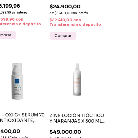
MINADOR +
FACIAL HIDRATANTE Y
5.199,96
RATING +
$24.900,00
ANTIOXIDANTE X 30 ML
UCHIOL
.399,99
sin interés
3
x
$8.300,00
sin interés
.679,96
con
$22.410,00
con
sferencia o depósito
Transferencia o depósito
 – OXI C+ SERUM 70
ZINE LOCIÓN TIÓCTICO
 ANTIOXIDANTE,
Y NARANJAS X 300 ML
INOSIDAD Y
– ANTIOXIDANTE,
.400,00
MEZA
$49.000,00
HIDRATANTE Y
REVITALIZANTE
.466,67
sin interés