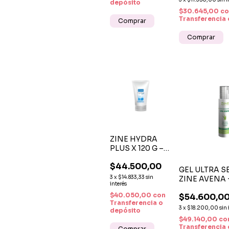
depósito
PIELES MAD
$30.645,00
co
Transferencia 
ZINE HYDRA
PLUS X 120 G –
CREMA
$44.500,00
HIDRATANTE
GEL ULTRA S
FACIAL CON
3
x
$14.833,33
sin
ZINE AVENA 
TECNOLOGÍA
interés
VERA X 200 
DE
$40.050,00
con
$54.600,0
Y REFRESCA 
AQUAPORINAS
Transferencia o
SENSIBLES
3
x
$18.200,00
sin 
depósito
$49.140,00
co
Transferencia 