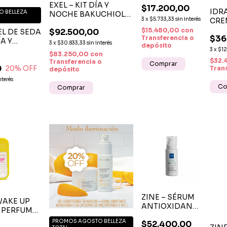
EXEL – KIT DÍA Y
$17.200,00
REPARADOR
IDR
 BELLEZA
NOCHE BAKUCHIOL
INTENSO DE
3
x
$5.733,33
sin interés
CRE
CREMA
LABIOS 9 ML
FAC
$15.480,00
con
$92.500,00
IEL DE SEDA
MULTIREPARADORA +
HIDRATACIÓN
$36
Transferencia o
50G
A Y
CREMA
3
x
$30.833,33
sin interés
Y PROTECCIÓN
depósito
NOCHE
FITOCERÁMIDAS
3
x
$12
$83.250,00
con
GREEN LINE
$32.
Transferencia o
0
20
% OFF
Tran
depósito
nterés
ZINE – SÉRUM
WAKE UP
ANTIOXIDANTE
 PERFUME
OXI C+ /
OMA
PROMOS AGOSTO BELLEZA
$52.400,00
ILUMINADOR,