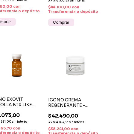
3
x
$16.333,33
sin interés
160,00
con
$44.100,00
con
sferencia o depósito
Transferencia o depósito
NO EXOVIT
ICONO CREMA
OLLA BTX LIKE
REGENERANTE -
CTO BOTOX CON
RETINOL, VITAMINA E,
.073,00
SOMAS Y ÁCIDO
$42.490,00
CENTELLA ASIÁTICA Y
LURÓNICO
COLÁGENO 50G
.691,00
sin interés
3
x
$14.163,33
sin interés
365,70
con
$38.241,00
con
sferencia o depósito
Transferencia o depósito