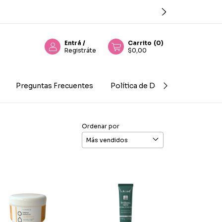
Entrá
/
Carrito
(
0
)
Registráte
$0,00
Preguntas Frecuentes
Política de Devolución
Con
Ordenar por