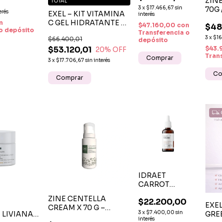
ZIN
 CC
TOTAL
UNIFICADOR
3
x
$17.466,67
sin
70G 
erés
EXEL – KIT VITAMINA
interés
ANT
C GEL HIDRATANTE Y
n
$47.160,00
con
$48
o depósito
CREMA HIDRATANTE
Transferencia o
3
x
$16
$66.400,01
REPARADORA
depósito
$53.120,01
$43.
20
% OFF
Tran
3
x
$17.706,67
sin interés
IDRAET
CARROT
INFUSED OIL
ZINE CENTELLA
$22.200,00
BLEND X 30 ML
EXEL
CREAM X 70 G –
– ACEITE
3
x
$7.400,00
sin
 LIVIANA
GRE
CREMA FACIAL
FACIAL
interés