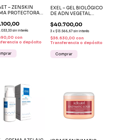
AET – ZENSKIN
EXEL – GEL BIOLÓGICO
MA PROTECTORA
DE ADN VEGETAL
IAL HIDRATACIÓN
HIDRATACIÓN Y
.100,00
$40.700,00
CUIDADO FACIAL
.033,33
sin interés
3
x
$13.566,67
sin interés
490,00
con
$36.630,00
con
sferencia o depósito
Transferencia o depósito