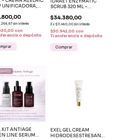
E – CREMA AZELAIC
IDRAET ENZYMATIC
/ UNIFICADORA,
SCRUB 320 ML –
IIMPERFECCIONES
MÁSCARA ENZIMÁTICA
.800,00
$34.380,00
PAPAYA Y MANGO
.266,67
sin interés
3
x
$11.460,00
sin interés
920,00
con
$30.942,00
con
sferencia o depósito
Transferencia o depósito
GRATIS
 KIT ANTIAGE
EXEL GEL CREAM
EN LINE SERUM
HIDRODESESTRESANTE