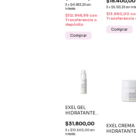
$15.400,00
INTENSO 38
+ CONTORNO
3
x
$41.833,33
sin
3
x
$5.133,33
sin int
DE OJOS
interés
$13.860,00
co
HIDRATACIÓN
$112.949,99
con
Transferencia 
Y SUAVIDAD
Transferencia o
depósito
EXEL GEL
HIDRATANTE
REPARADOR
$31.800,00
CON
EXEL CREMA
LIPOSOMAS DE
3
x
$10.600,00
sin
HIDRATANTE
VITAMINA C
interés