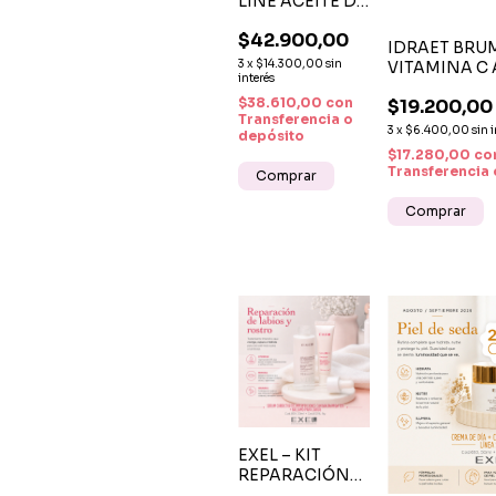
LINE ACEITE DE
LIMPIEZA
$42.900,00
FACIAL X 100
IDRAET BRU
ML – LIMPIEZA
3
x
$14.300,00
sin
VITAMINA C 
NATURAL,
interés
RADIANCE L
SUAVE E
$38.610,00
con
$19.200,00
100 ML - HI
HIDRATANTE
Transferencia o
Y LUMINOSI
3
x
$6.400,00
sin 
depósito
INSTANTÁN
$17.280,00
co
Transferencia 
EXEL – KIT
REPARACIÓN
DE LABIOS Y