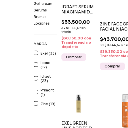
Gel-cream
IDRAET SERUM
Serums
NIACINAMIDA
Brumas
AL 10% X 30 ML
$33.500,00
- CONTROL,
Lociones
ZINE FACE 
LUMINOSIDAD
3
x
$11.166,67
sin
FACIAL NIA
Y REPARACIÓN
interés
10% + TXA 3%
$30.150,00
con
$43.700,0
CUIDADO
Transferencia o
MARCA
ANTIOXIDAN
3
x
$14.566,67
sin i
depósito
UNIFICADOR
$39.330,00
co
Exel (33)
Transferencia 
Icono
(17)
Idraet
(23)
Primont
(1)
Zine (19)
EXEL GREEN