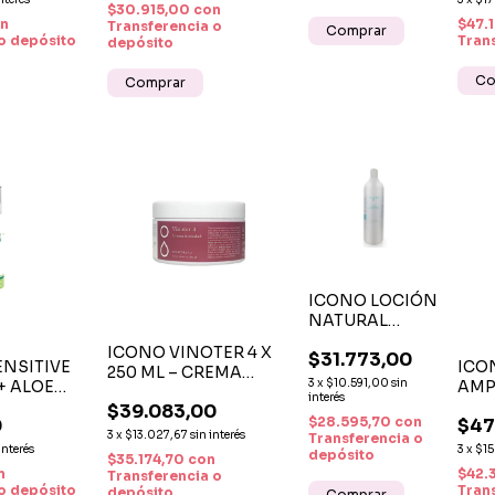
$30.915,00
con
URAS
n
$47.
Transferencia o
o depósito
Tran
depósito
ICONO LOCIÓN
NATURAL
FRESH -
ICONO VINOTER 4 X
$31.773,00
TÓNICO FACIAL
ENSITIVE
ICO
250 ML – CREMA
REFRESCANTE
3
x
$10.591,00
sin
+ ALOE
AMP
ANTIEDAD CON
E HIDRATANTE
interés
ML – CALMA
EFE
$39.083,00
POLIFENOLES DE
1L
$28.595,70
con
0
$47
PIELES
EXO
VINO Y UVA URSI
3
x
$13.027,67
sin interés
Transferencia o
HIA
interés
3
x
$15
depósito
$35.174,70
con
n
$42.
Transferencia o
o depósito
Tran
depósito