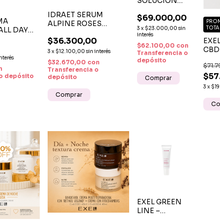
SOLUCIÓN
ÁCIDO
IDRAET SERUM
$69.000,00
HIALURÓNICO
MA
PROM
ALPINE ROSES
200 ML
TOTA
3
x
$23.000,00
sin
ALL DAY
REVITALIZANTE
HIDRATANTE
interés
OTION X
$36.300,00
EXEL
HIDRATANTE
FACIAL
$62.100,00
con
DRATACIÓN
CBD 
ANTIAGE FACIAL X 50
3
x
$12.100,00
sin interés
Transferencia o
DAD
CRE
interés
ML
depósito
$32.670,00
con
EA
$71.7
n
Transferencia o
$57
o depósito
depósito
3
x
$19
EXEL GREEN
LINE –
BÁLSAMO