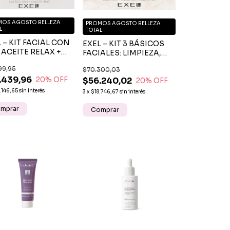
OS AGOSTO BELLEZA
PROMOS AGOSTO BELLEZA
L
TOTAL
 – KIT FACIAL CON
EXEL – KIT 3 BÁSICOS
ACEITE RELAX +
FACIALES: LIMPIEZA,
MA SKIN DEFENSE
HIDRATACIÓN Y
99,95
$70.300,03
PROTECCIÓN SOLAR
.439,96
20
% OFF
$56.240,02
FPS 60
20
% OFF
.146,65
sin interés
3
x
$18.746,67
sin interés