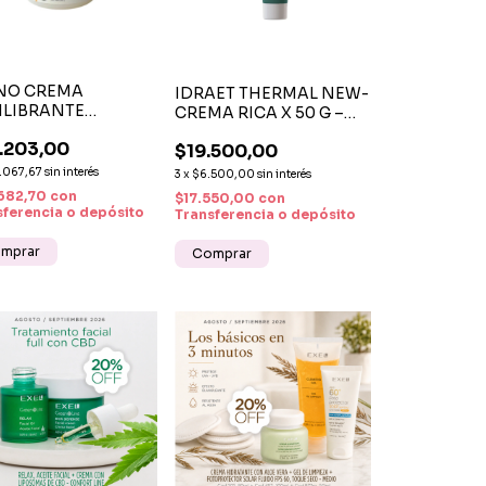
NO CREMA
IDRAET THERMAL NEW-
ILIBRANTE
CREMA RICA X 50 G –
CINAMIDA
CREMA FACIAL
.203,00
AMIDAS ÁCIDO
$19.500,00
HIDRATANTE Y
ICO UREA X 250 G
CALMANTE PARA
.067,67
sin interés
3
x
$6.500,00
sin interés
PIELES SENSIBLES
682,70
con
$17.550,00
con
sferencia o depósito
Transferencia o depósito