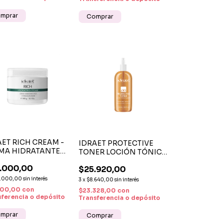
AET RICH CREAM -
IDRAET PROTECTIVE
MA HIDRATANTE
TONER LOCIÓN TÓNICA
 FACIAL Y
CALMANTE FACIAL CON
.000,00
PORAL 300G
$25.920,00
AGUA TERMAL Y
HAMAMELIS X 500 ML
3.000,00
sin interés
3
x
$8.640,00
sin interés
100,00
con
$23.328,00
con
sferencia o depósito
Transferencia o depósito